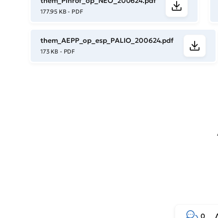
them_Plhrof_op_NEO_200624.pdf
177.95 KB - PDF
them_AEPP_op_esp_PALIO_200624.pdf
173 KB - PDF
0