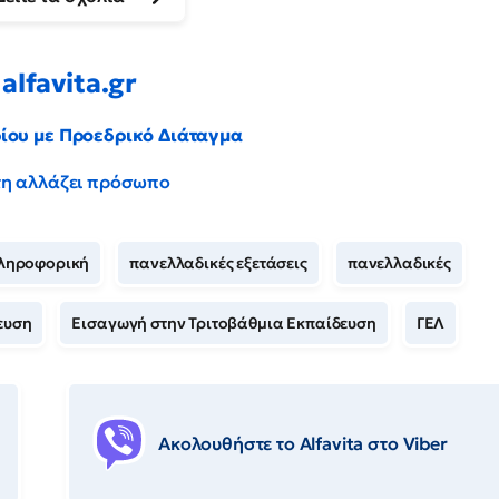
alfavita.gr
ρίου με Προεδρικό Διάταγμα
έντη αλλάζει πρόσωπο
ληροφορική
πανελλαδικές εξετάσεις
πανελλαδικές
ευση
Εισαγωγή στην Τριτοβάθμια Εκπαίδευση
ΓΕΛ
Ακολουθήστε το Αlfavita στο Viber