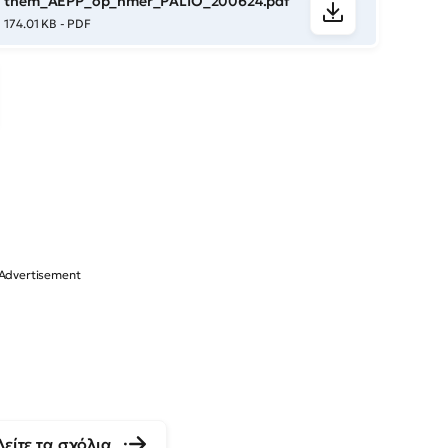
them_AEPP_op_hmer_PALIO_200624.pdf
174.01 KB - PDF
Δείτε τα σχόλια