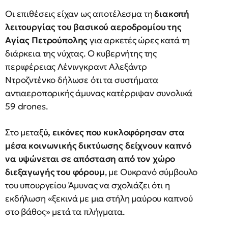
Οι επιθέσεις είχαν ως αποτέλεσμα τη
διακοπή
λειτουργίας του βασικού αεροδρομίου της
Αγίας Πετρούπολης
για αρκετές ώρες κατά τη
διάρκεια της νύχτας. Ο κυβερνήτης της
περιφέρειας Λένινγκραντ Αλεξάντρ
Ντροζντένκο δήλωσε ότι τα συστήματα
αντιαεροπορικής άμυνας κατέρριψαν συνολικά
59 drones.
Στο μεταξ
ύ, εικόνες που κυκλοφόρησαν στα
μέσα κοινωνικής δικτύωσης δείχνουν καπνό
να υψώνεται σε απόσταση από τον χώρο
διεξαγωγής του φόρουμ
, με Ουκρανό σύμβουλο
του υπουργείου Άμυνας να σχολιάζει ότι η
εκδήλωση «ξεκινά με μια στήλη μαύρου καπνού
στο βάθος» μετά τα πλήγματα.