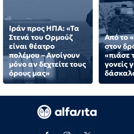
Ιράν προς ΗΠΑ: «Τα
Στενά του Ορμούζ
Από το 
είναι θέατρο
στον δρό
πολέμου – Ανοίγουν
«πιάσε τ
μόνο αν δεχτείτε τους
γονείς γ
όρους μας»
δάσκαλ