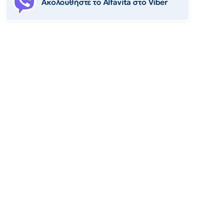
Ακολουθήστε το Αlfavita στο Viber