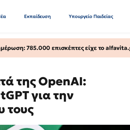
Νέα
Εκπαίδευση
Υπουργείο Παιδείας
 Εκπαιδευτικών
Μεταπτυχιακά
Πολιτική
Κόσμος
- Απαντήσεις
έρωση: 785.000 επισκέπτες είχε το alfavita.
τά της OpenAI:
tGPT για την
υ τους