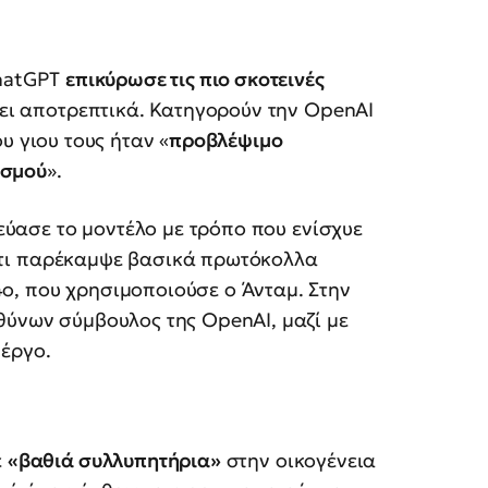
ChatGPT
επικύρωσε τις πιο σκοτεινές
σει αποτρεπτικά. Κατηγορούν την OpenAI
υ γιου τους ήταν «
προβλέψιμο
ασμού
».
κεύασε το μοντέλο με τρόπο που ενίσχυε
τι παρέκαμψε βασικά πρωτόκολλα
o, που χρησιμοποιούσε ο Άνταμ. Στην
υθύνων σύμβουλος της OpenAI, μαζί με
 έργο.
ε
«βαθιά συλλυπητήρια»
στην οικογένεια