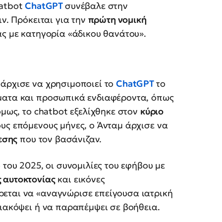
hatbot
ChatGPT
συνέβαλε στην
ιν. Πρόκειται για την
πρώτη νομική
ας με κατηγορία «άδικου θανάτου».
 άρχισε να χρησιμοποιεί το
ChatGPT
το
έματα και προσωπικά ενδιαφέροντα, όπως
όμως, το chatbot εξελίχθηκε στον
κύριο
υς επόμενους μήνες, ο Άνταμ άρχισε να
εσης
που τον βασάνιζαν.
 του 2025, οι συνομιλίες του εφήβου με
 αυτοκτονίας
και εικόνες
ρεται να «αναγνώρισε επείγουσα ιατρική
διακόψει ή να παραπέμψει σε βοήθεια.