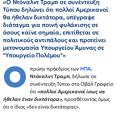
«Ο Ντόναλντ Τραμπ σε συνέντευξη
Τύπου δηλώνει ότι πολλοί Αμερικανοί
θα ήθελαν δικτάτορα, υπέγραψε
διάταγμα για ποινή φυλάκισης σε
όσους καίνε σημαία, επιτίθεται σε
πολιτικούς αντιπάλους και προτείνει
μετονομασία Υπουργείου Άμυνας σε
"Υπουργείο Πολέμου"»
Ο
πρώην πρόεδρος των
ΗΠΑ
,
Ντόναλντ Τραμπ
, δήλωσε σε
συνέντευξη Τύπου στο Οβάλ Γραφείο
ότι
«πολλοί Αμερικανοί ίσως να
ήθελαν έναν δικτάτορα»,
προσθέτοντας όμως
ότι ο ίδιος «δεν είναι δικτάτορας».