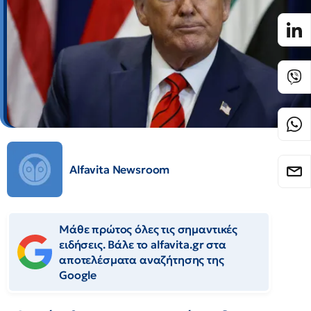
Alfavita Newsroom
Μάθε πρώτος όλες τις σημαντικές
ειδήσεις. Βάλε το alfavita.gr στα
αποτελέσματα αναζήτησης της
Google