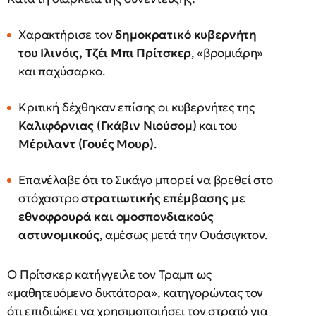
Χαρακτήρισε τον
δημοκρατικό κυβερνήτη
του Ιλινόις, Τζέι Μπι Πρίτσκερ
, «βρομιάρη»
και παχύσαρκο.
Κριτική δέχθηκαν επίσης οι κυβερνήτες της
Καλιφόρνιας (Γκάβιν Νιούσομ)
και του
Μέριλαντ (Γουές Μουρ)
.
Επανέλαβε ότι το Σικάγο μπορεί να βρεθεί στο
στόχαστρο
στρατιωτικής επέμβασης με
εθνοφρουρά και ομοσπονδιακούς
αστυνομικούς
, αμέσως μετά την Ουάσιγκτον.
Ο Πρίτσκερ κατήγγειλε τον Τραμπ ως
«μαθητευόμενο δικτάτορα», κατηγορώντας τον
ότι επιδιώκει να χρησιμοποιήσει τον στρατό για