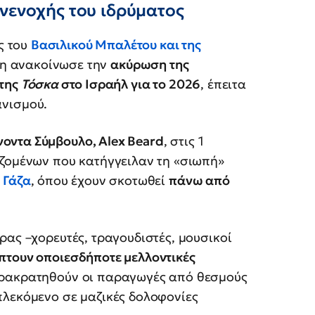
νενοχής του ιδρύματος
ς του
Βασιλικού Μπαλέτου και της
ση ανακοίνωσε την
ακύρωση της
της
Τόσκα
στο Ισραήλ για το 2026
, έπειτα
νισμού.
νοντα Σύμβουλο, Alex Beard
, στις 1
ζομένων που κατήγγειλαν τη «σιωπή»
 Γάζα
, όπου έχουν σκοτωθεί
πάνω από
ρας –χορευτές, τραγουδιστές, μουσικοί
πτουν οποιεσδήποτε μελλοντικές
αρακρατηθούν οι παραγωγές από θεσμούς
πλεκόμενο σε μαζικές δολοφονίες