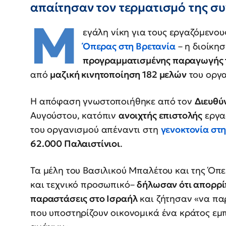
απαίτησαν τον τερματισμό της συ
Μ
εγάλη νίκη για τους εργαζόμενου
Όπερας στη Βρετανία
– η διοίκη
προγραμματισμένης παραγωγής 
από
μαζική κινητοποίηση 182 μελών
του οργα
Η απόφαση γνωστοποιήθηκε από τον
Διευθύ
Αυγούστου, κατόπιν
ανοιχτής επιστολής
εργα
του οργανισμού απέναντι στη
γενοκτονία στη
62.000 Παλαιστίνιοι
.
Τα μέλη του Βασιλικού Μπαλέτου και της Όπε
και τεχνικό προσωπικό–
δήλωσαν ότι απορρί
παραστάσεις στο Ισραήλ
και ζήτησαν «να π
που υποστηρίζουν οικονομικά ένα κράτος εμ