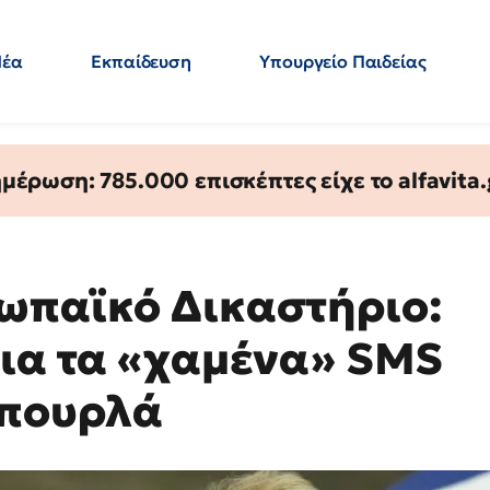
Νέα
Εκπαίδευση
Υπουργείο Παιδείας
 Εκπαιδευτικών
Μεταπτυχιακά
Πολιτική
Κόσμος
- Απαντήσεις
έρωση: 785.000 επισκέπτες είχε το alfavita.
ωπαϊκό Δικαστήριο:
για τα «χαμένα» SMS
Μπουρλά