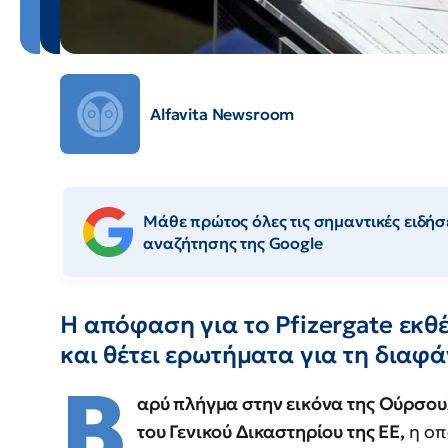
Alfavita Newsroom
Μάθε πρώτος όλες τις σημαντικές ειδήσε
αναζήτησης της Google
Η απόφαση για το Pfizergate εκθέ
και θέτει ερωτήματα για τη διαφ
Β
αρύ πλήγμα στην εικόνα της Ούρσου
του Γενικού Δικαστηρίου της ΕΕ,
η οπ