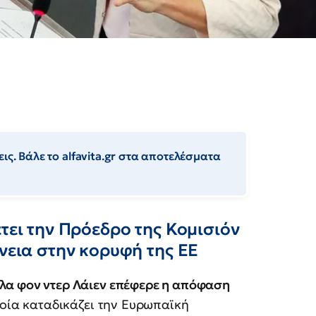
ις. Βάλε το alfavita.gr στα αποτελέσματα
τει την Πρόεδρο της Κομισιόν
άνεια στην κορυφή της ΕΕ
λα φον ντερ Λάιεν επέφερε η απόφαση
οία καταδικάζει την Ευρωπαϊκή