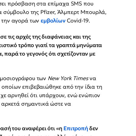
ώσει πρόσβαση στα επίμαχα SMS που
α σύμβουλο της Pfizer, Άλμπερτ Μπουρλά,
α την αγορά των
εμβολίων
Covid-19.
ε τις αρχές της διαφάνειας και της
ειστικό τρόπο γιατί τα γραπτά μηνύματα
παρά το γεγονός ότι σχετίζονταν με
δημοσιογράφου των
New York Times
να
οποίων επιβεβαιώθηκε από την ίδια τη
ίχε αρνηθεί ότι υπάρχουν, ενώ ενώπιον
ν αρκετά σημαντικά ώστε να
φασή του αναφέρει ότι «η
Επιτροπή
δεν