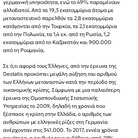
γερμανική υπηκοότητα, ενώ το 49% παραμένουν
αλλοδαποί. Από τα 19,3 εκατομμύρια άτομα με
μεταναστευτικό παρελθόν τα 2,8 εκατομμύρια
κατάγονται από την Τουρκία, τα 2,1 εκατομμύρια
από την Πολωνία, τα 1,4 εκ. από τη Ρωσία, 1,2
εκατομμύρια από το Καζακστάν και 900.000
από τη Ρουμανία.
Σε ό,τι αφορά τους Έλληνες, από την έρευνα της
Destatis προκύπτει μεγάλη αύξηση του αριθμού
των Ελλήνων μεταναστών κατά την περίοδο της
οικονομικής κρίσης. Σύμφωνα με μια παλαιότερη
έρευνα της Ομοσπονδιακής Στατιστικής
Υπηρεσίας το 2009, δηλαδή τη χρονιά που
ξέσπασε η κρίση στην Ελλάδα, ο αριθμός των
ανθρώπων με ελληνικές ρίζες στη Γερμανία
ανέρχονταν στις 341.000. Το 2017, εννέα χρόνια