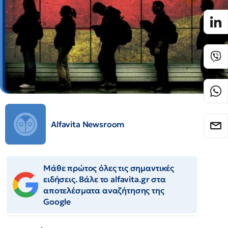
Alfavita Newsroom
Μάθε πρώτος όλες τις σημαντικές
ειδήσεις. Βάλε το alfavita.gr στα
αποτελέσματα αναζήτησης της
Google