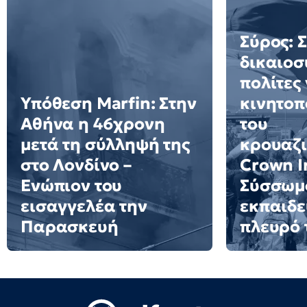
Σύρος: 
δικαιοσ
πολίτες 
Υπόθεση Marfin: Στην
κινητοπ
Αθήνα η 46χρονη
του
μετά τη σύλληψή της
κρουαζ
στο Λονδίνο –
Crown Ir
Ενώπιον του
Σύσσωμο
εισαγγελέα την
εκπαιδε
Παρασκευή
πλευρό 