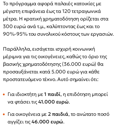
Το πρόγραμμα αφορά παλαιές κατοικίες με
μέγιστη επιφάνεια έως τα 120 τετραγωνικά
μέτρα. Η κρατική χρηματοδότηση ορίζεται στα
300 ευρώ ανά τ.μ., καλύπτοντας έως και το
90%-95% του συνολικού κόστους των εργασιών.
Παράλληλα, εισάγεται ισχυρή κοινωνική
μέριμνα για τις οικογένειες, καθώς το όριο της
βασικής χρηματοδότησης (36.000 ευρώ) θα
προσαυξάνεται κατά 5.000 ευρώ για κάθε
προστατευόμενο τέκνο. Αυτό σημαίνει ότι:
Για ιδιοκτήτη με
1 παιδί
, η επιδότηση μπορεί
να φτάσει τις
41.000 ευρώ
.
Για οικογένεια με
2 παιδιά
, το ανώτατο ποσό
αγγίζει τις
46.000 ευρώ
.