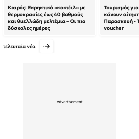
Καιρός: Εκρηκτικό «κοκτέιλ» με
Τουρισμός γι
θερμοκρασίες έως 40 βαθμούς
κάνουν αίτησ
και θυελλώδη μελτέμια – Οι πιο
Παρασκευή - Τ
δύσκολες ημέρες
voucher
τελευταία νέα