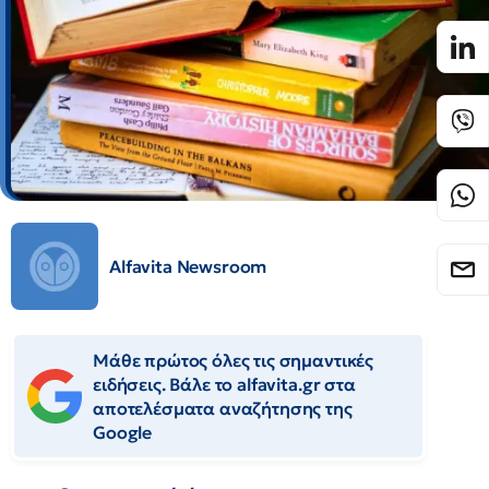
Alfavita Newsroom
Μάθε πρώτος όλες τις σημαντικές
ειδήσεις. Βάλε το alfavita.gr στα
αποτελέσματα αναζήτησης της
Google