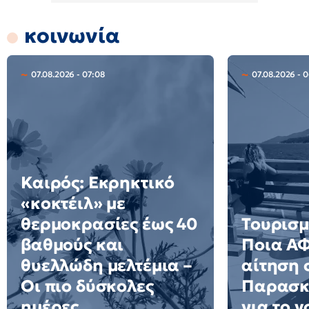
κοινωνία
07.08.2026 - 07:08
07.08.2026 - 
Καιρός: Εκρηκτικό
«κοκτέιλ» με
θερμοκρασίες έως 40
Τουρισμ
βαθμούς και
Ποια Α
θυελλώδη μελτέμια –
αίτηση 
Οι πιο δύσκολες
Παρασκε
ημέρες
για το 