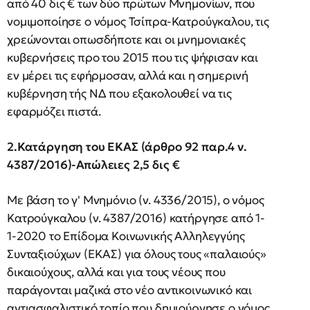
από 40 δις € των δύο πρώτων Μνημονίων, που
νομιμοποίησε ο νόμος Τσίπρα-Κατρούγκαλου, τις
χρεώνονται οπωσδήποτε και οι μνημονιακές
κυβερνήσεις προ του 2015 που τις ψήφισαν και
εν μέρει τις εφήρμοσαν, αλλά και η σημερινή
κυβέρνηση τής ΝΔ που εξακολουθεί να τις
εφαρμόζει πιστά.
2.Κατάργηση του ΕΚΑΣ (άρθρο 92 παρ.4 ν.
4387/2016)-Απώλειες 2,5 δις €
Με βάση το γ' Μνημόνιο (ν. 4336/2015), ο νόμος
Κατρούγκαλου (ν. 4387/2016) κατήργησε από 1-
1-2020 το Επίδομα Κοινωνικής Αλληλεγγύης
Συνταξιούχων (ΕΚΑΣ) για όλους τους «παλαιούς»
δικαιούχους, αλλά και για τους νέους που
παράγονται μαζικά στο νέο αντικοινωνικό και
αντιασφαλιστικό τοπίο που δημιούργησε ο νόμος