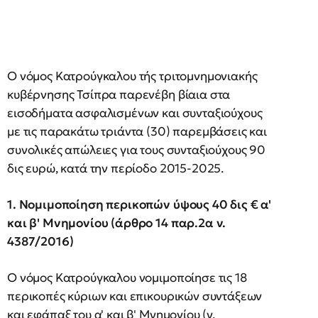
Ο νόμος Κατρούγκαλου τής τριτομνημονιακής
κυβέρνησης Τσίπρα παρενέβη βίαια στα
εισοδήματα ασφαλισμένων και συνταξιούχους
με τις παρακάτω τριάντα (30) παρεμβάσεις και
συνολικές απώλειες για τους συνταξιούχους 90
δις ευρώ, κατά την περίοδο 2015-2025.
1. Νομιμοποίηση περικοπών ύψους 40 δις € α'
και β' Μνημονίου (άρθρο 14 παρ.2α ν.
4387/2016)
Ο νόμος Κατρούγκαλου νομιμοποίησε τις 18
περικοπές κύριων και επικουρικών συντάξεων
και εφάπαξ του α' και β' Μνημονίου (ν.