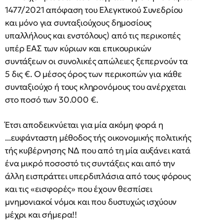
1477/2021 απόφαση του Ελεγκτικού Συνεδρίου
και μόνο για συνταξιούχους δημοσίους
υπαλλήλους και ενστόλους) από τις περικοπές
υπέρ ΕΑΣ των κύριων και επικουρικών
συντάξεων οι συνολικές απώλειες ξεπερνούν τα
5 δις €. Ο μέσος όρος των περικοπών για κάθε
συνταξιούχο ή τους κληρονόμους του ανέρχεται
στο ποσό των 30.000 €.
Έτσι αποδεικνύεται για μία ακόμη φορά η
...ευφάνταστη μέθοδος τής οικονομικής πολιτικής
τής κυβέρνησης ΝΔ που από τη μία αυξάνει κατά
ένα μικρό ποσοστό τις συντάξεις και από την
άλλη εισπράττει υπερδιπλάσια από τους φόρους
και τις «εισφορές» που έχουν θεσπίσει
μνημονιακοί νόμοι και που δυστυχώς ισχύουν
μέχρι και σήμερα!!