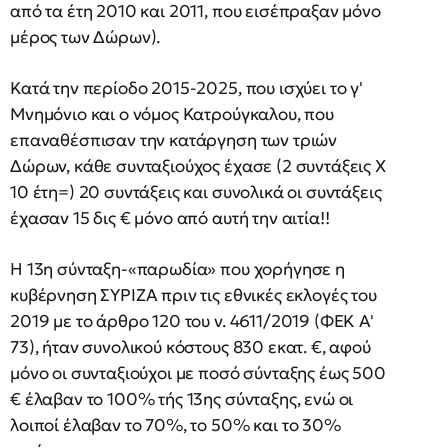
από τα έτη 2010 και 2011, που εισέπραξαν μόνο
μέρος των Δώρων).
Κατά την περίοδο 2015-2025, που ισχύει το γ'
Μνημόνιο και ο νόμος Κατρούγκαλου, που
επαναθέσπισαν την κατάργηση των τριών
Δώρων, κάθε συνταξιούχος έχασε (2 συντάξεις Χ
10 έτη=) 20 συντάξεις και συνολικά οι συντάξεις
έχασαν 15 δις € μόνο από αυτή την αιτία!!
Η 13η σύνταξη-«παρωδία» που χορήγησε η
κυβέρνηση ΣΥΡΙΖΑ πριν τις εθνικές εκλογές του
2019 με το άρθρο 120 του ν. 4611/2019 (ΦΕΚ Α'
73), ήταν συνολικού κόστους 830 εκατ. €, αφού
μόνο οι συνταξιούχοι με ποσό σύνταξης έως 500
€ έλαβαν το 100% τής 13ης σύνταξης, ενώ οι
λοιποί έλαβαν το 70%, το 50% και το 30%