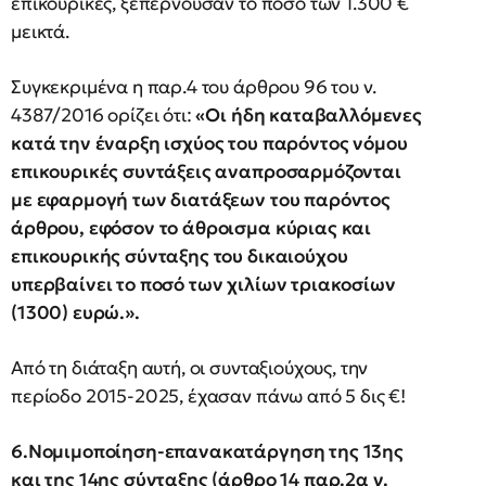
επικουρικές, ξεπερνούσαν το ποσό των 1.300 €
μεικτά.
Συγκεκριμένα η παρ.4 του άρθρου 96 του ν.
4387/2016 ορίζει ότι:
«Οι ήδη καταβαλλόμενες
κατά την έναρξη ισχύος του παρόντος νόμου
επικουρικές συντάξεις
αναπροσαρμόζονται
με εφαρμογή των διατάξεων του παρόντος
άρθρου, εφόσον το άθροισμα κύριας και
επικουρικής σύνταξης του δικαιούχου
υπερβαίνει το ποσό των χιλίων τριακοσίων
(1300) ευρώ.».
Από τη διάταξη αυτή, οι συνταξιούχους, την
περίοδο 2015-2025, έχασαν πάνω από 5 δις €!
6.Νομιμοποίηση-επανακατάργηση της 13ης
και της 14ης σύνταξης (άρθρο 14 παρ.2α ν.