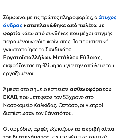
Σύμφωνα με τις πρώτες πληροφορίες, ο
άτυχος
άνδρας
καταπλακώθηκε από παλέτα με
φορτίο
κάτω από συνθήκες που μέχρι στιγμής
παραμένουν αδιευκρίνιστες. Το περιστατικό
γνωστοποίησε το
Συνδικάτο
Εργατοϋπαλλήλων Μετάλλου Εύβοιας
,
εκφράζοντας τη θλίψη του για την απώλεια του
εργαζομένου.
Άμεσα στο σημείο έσπευσε
ασθενοφόρο του
ΕΚΑΒ
, που μετέφερε τον 53χρονο στο
Νοσοκομείο Χαλκίδας. Ωστόσο, οι γιατροί
διαπίστωσαν τον θάνατό του.
Οι αρμόδιες αρχές εξετάζουν
τα ακριβή αίτια
του δυστυχήματος
, ενώ το νέο περιστατικό