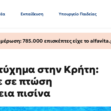
Νέα
Εκπαίδευση
Υπουργείο Παιδείας
 Εκπαιδευτικών
Μεταπτυχιακά
Πολιτική
Κόσμος
- Απαντήσεις
έρωση: 785.000 επισκέπτες είχε το alfavita.
τύχημα στην Κρήτη:
ε σε πτώση
εια πισίνα