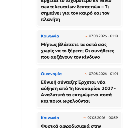
Έρχεται το ισχυρότερο Ελ Νίνιο
των τελευταίων δεκαετιών – Τι
σημαίνει για τον καιρό και τον
πλανήτη
Κοινωνία
07.08.2026 - 01:10
Μήπως βλάπτετε τα οστά σας
χωρίς να το ξέρετε; Οι συνήθειες
που αυξάνουν τον κίνδυνο
Οικονομία
07.08.2026 - 01:01
Εθνική σύνταξη: Έρχεται νέα
αύξηση από 1η Ιανουαρίου 2027 -
Αναλυτικά τα εκτιμώμενα ποσά
και ποιοι ωφελούνται
Κοινωνία
07.08.2026 - 00:39
Φυσικά αφροδισιακά στην