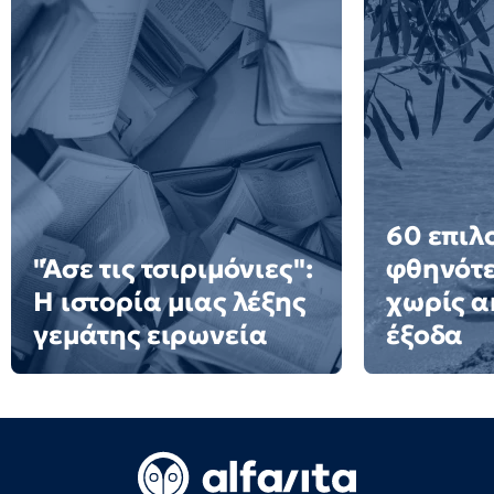
60 επιλ
"Άσε τις τσιριμόνιες":
φθηνότε
Η ιστορία μιας λέξης
χωρίς α
γεμάτης ειρωνεία
έξοδα