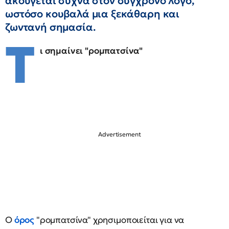
ακούγεται συχνά στον σύγχρονο λόγο,
ωστόσο κουβαλά μια ξεκάθαρη και
ζωντανή σημασία.
Τ
ι σημαίνει "ρομπατσίνα"
Ο
όρος
"ρομπατσίνα" χρησιμοποιείται για να