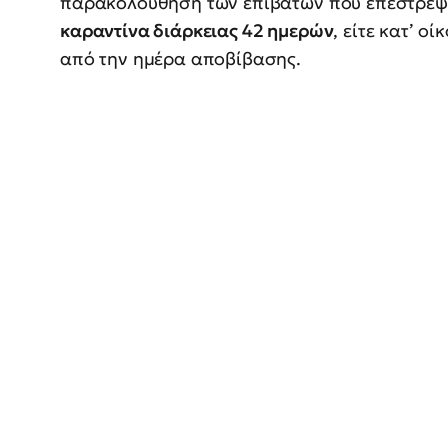
παρακολούθηση των επιβατών που επέστρεψ
καραντίνα διάρκειας 42 ημερών
, είτε κατ’ οί
από την ημέρα αποβίβασης.