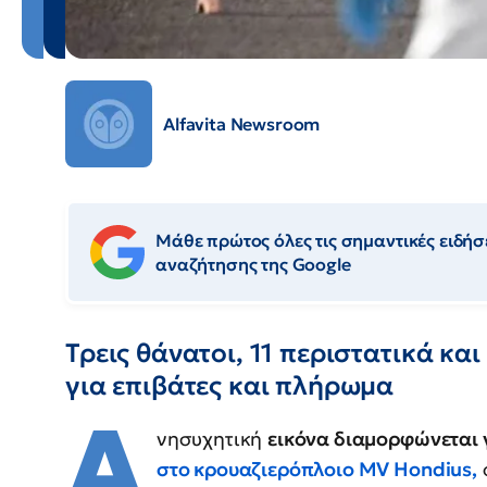
Alfavita Newsroom
Μάθε πρώτος όλες τις σημαντικές ειδήσε
αναζήτησης της Google
Τρεις θάνατοι, 11 περιστατικά κα
για επιβάτες και πλήρωμα
Α
νησυχητική
εικόνα διαμορφώνεται
στο κρουαζιερόπλοιο
MV
Hondius
,