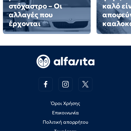
στόχαστρο – Οι
καλό εί
αλλαγές που
αποφεύγ
έρχονται
κααλοκ
Όροι Χρήσης
Επικοινωνία
Πολιτική απορρήτου