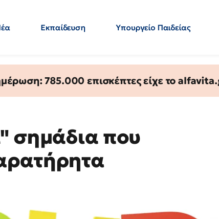
Νέα
Εκπαίδευση
Υπουργείο Παιδείας
 Εκπαιδευτικών
Μεταπτυχιακά
Πολιτική
Κόσμος
- Απαντήσεις
έρωση: 785.000 επισκέπτες είχε το alfavita.
" σημάδια που
αρατήρητα