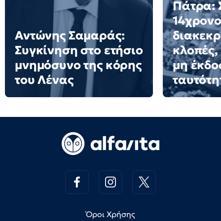
Πάτρα:
14χρονο
Αντώνης Σαμαράς:
διακεκρ
Συγκίνηση στο ετήσιο
κλοπές,
μνημόσυνο της κόρης
μη έκδο
του Λένας
ταυτότη
Όροι Χρήσης