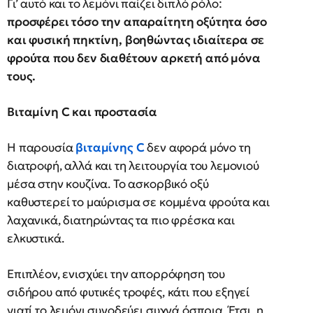
Γι’ αυτό και το λεμόνι παίζει διπλό ρόλο:
προσφέρει τόσο την απαραίτητη οξύτητα όσο
και φυσική πηκτίνη, βοηθώντας ιδιαίτερα σε
φρούτα που δεν διαθέτουν αρκετή από μόνα
τους.
Βιταμίνη C και προστασία
Η παρουσία
βιταμίνης C
δεν αφορά μόνο τη
διατροφή, αλλά και τη λειτουργία του λεμονιού
μέσα στην κουζίνα. Το ασκορβικό οξύ
καθυστερεί το μαύρισμα σε κομμένα φρούτα και
λαχανικά, διατηρώντας τα πιο φρέσκα και
ελκυστικά.
Επιπλέον, ενισχύει την απορρόφηση του
σιδήρου από φυτικές τροφές, κάτι που εξηγεί
γιατί το λεμόνι συνοδεύει συχνά όσπρια. Έτσι, η