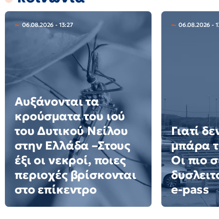
06.08.2026 - 13:27
06.08.2026 - 1
Αυξάνονται τα
κρούσματα του ιού
του Δυτικού Νείλου
Γιατί δε
στην Ελλάδα –Στους
μπάρα τ
έξι οι νεκροί, ποιες
Οι πιο σ
περιοχές βρίσκονται
δυσλειτ
στο επίκεντρο
e-pass