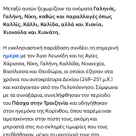
Μεταξύ αυτών ξεχωρίζουν τα ονόματα
Γαληνός,
Γαλήνη, Νίκη, καθώς και παραλλαγές όπως
Καλλίς, Κάλλι, Καλίδα, αλλά και Χιονία,
Χιονούλα και Χιονάτη.
Η εκκλησιαστική παράδοση συνδέει τη σημερινή
ημέρα
με τον Άγιο Λεωνίδη και τις Αγίες
Χάρισσα, Νίκη, Γαλήνη, Καλλίδα, Νουνεχία,
Βασίλισσα και Θεοδώρα, οι οποίοι έζησαν στα
χρόνια του αυτοκράτορα Δεκίου (249–251 μ.Χ.)
και κατάγονταν από την Πελοπόννησο. Σύμφωνα
με τα συναξάρια, συνελήφθησαν την περίοδο
του
Πάσχα
στην Τροιζηνία
και οδηγήθηκαν
στον ηγεμόνα της Κορίνθου, όπου παρέμειναν
αμετακίνητοι στην πίστη τους, ακόμη και
μπροστά στις πιο σκληρές τιμωρίες που τους
επιβλήθηκαν, μέχρι το μαρτύριό τους στη