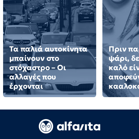
Τα παλιά αυτοκίνητα
Πριν πα
μπαίνουν στο
ψάρι, δε
στόχαστρο – Οι
καλό εί
αλλαγές που
αποφεύγ
έρχονται
κααλοκ