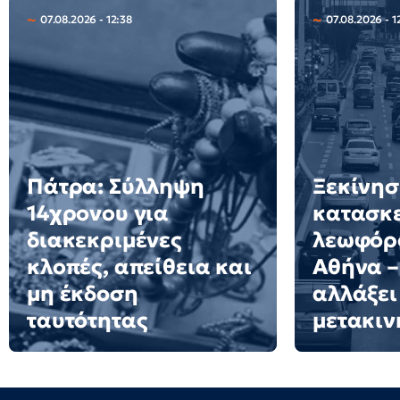
07.08.2026 - 12:38
07.08.2026 - 1
Πάτρα: Σύλληψη
Ξεκίνησ
14χρονου για
κατασκε
διακεκριμένες
λεωφόρ
κλοπές, απείθεια και
Αθήνα –
μη έκδοση
αλλάξει 
ταυτότητας
μετακιν