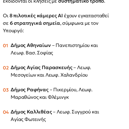
εκδίδονται οι κλήσεις με
συστηματικό τρόπο
.
Οι
8 πιλοτικές κάμερες AI
έχουν εγκατασταθεί
σε
6 στρατηγικά σημεία
, σύμφωνα με τον
Υπουργό:
Δήμος Αθηναίων
– Πανεπιστημίου και
Λεωφ. Βασ. Σοφίας
Δήμος Αγίας Παρασκευής
– Λεωφ.
Μεσογείων και Λεωφ. Χαλανδρίου
Δήμος Ραφήνας
– Πικερμίου, Λεωφ.
Μαραθώνος και Φλέμινγκ
Δήμος Καλλιθέας
– Λεωφ. Συγγρού και
Αγίας Φωτεινής