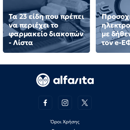
Τα 23 είδη που πρέπει
Προσοχ
να περιέχει το
ηλεκτρο
φαρμακείο διακοπών
με δήθε
- Λίστα
τον e-Ε
Όροι Χρήσης