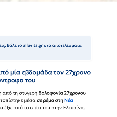
ις. Βάλε το alfavita.gr στα αποτελέσματα
από μία εβδομάδα τον 27χρονο
ύντροφο του
η από τη στυγερή
δολοφονία 27χρονου
εντοπίστηκε μέσα
σε ρέμα στη
Νέα
 έξω από το σπίτι του στην Ελευσίνα.