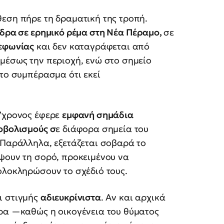
εση πήρε τη δραματική της τροπή.
νδρα σε ερημικό ρέμα στη Νέα Πέραμο,
σε
λεφωνίας
και δεν καταγράφεται από
μέσως την περιοχή, ενώ στο σημείο
στο συμπέρασμα ότι εκεί
27χρονος έφερε
εμφανή σημάδια
ροβολισμούς σ
ε διάφορα σημεία του
 Παράλληλα, εξετάζεται σοβαρά το
ψουν τη σορό, προκειμένου να
ολοκληρώσουν το σχέδιό τους.
ι στιγμής
αδιευκρίνιστα
. Αν και αρχικά
τρα —καθώς η οικογένεια του θύματος