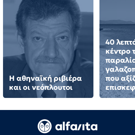
40 λεπτ
κέντρο 
παραλία
γαλαζο
Η αθηναϊκή ριβιέρα
που αξίζ
και οι νεόπλουτοι
επισκεφ