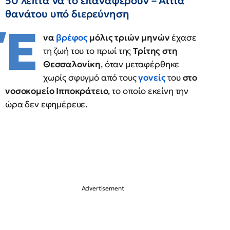
50 λεπτά να το επαναφέρουν – Αιτία
θανάτου υπό διερεύνηση
Έ
να
βρέφος
μόλις τριών μηνών
έχασε
τη ζωή του το πρωί της
Τρίτης στη
Θεσσαλονίκη
, όταν μεταφέρθηκε
χωρίς σφυγμό από τους
γονείς
του
στο
νοσοκομείο Ιπποκράτειο
, το οποίο εκείνη την
ώρα δεν εφημέρευε.