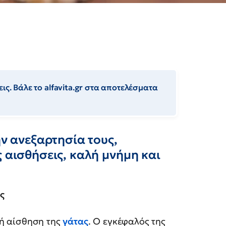
ις. Βάλε το alfavita.gr στα αποτελέσματα
ην ανεξαρτησία τους,
ς αισθήσεις, καλή μνήμη και
ς
ρή αίσθηση της
γάτας
. Ο εγκέφαλός της