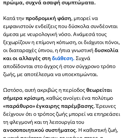
πρώιμα, συχνά ασαφή συμπτώματα.
Κατά την
προδρομική φάση
, μπορεί να
εμφανιστούν ενδείξεις που δύσκολα συνδέονται
άμεσα με νευρολογική νόσο. Ανάμεσά τους
ξεχωρίζουν η επίμονη κόπωση, οι διάχυτοι πόνοι,
οι διαταραχές ύπνου, η ήπια γνωστική
δυσκολία
και οι αλλαγές στη
διάθεση.
Συχνά
αποδίδονται στο άγχος ή στον σύγχρονο τρόπο
ζωής, με αποτέλεσμα να υποεκτιμώνται.
Ωστόσο, αυτή ακριβώς η περίοδος
θεωρείται
σήμερα κρίσιμη
, καθώς ανοίγει ένα πολύτιμο
«παράθυρο» έγκαιρης παρέμβασης
. Έρευνες
δείχνουν ότι ο τρόπος ζωής μπορεί να επηρεάσει
τη φλεγμονή και τη λειτουργία του
ανοσοποιητικού συστήματος
. Η καθιστική ζωή,