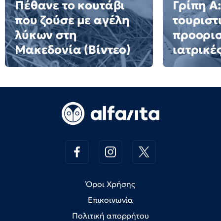
Πέθανε το κουτάβι
Γρίπη Α:
που ζούσε με αγέλη
τουριστ
λύκων στη
προορισ
Μακεδονία (Βίντεο)
ιατρικέ
Όροι Χρήσης
Επικοινωνία
Πολιτική απορρήτου