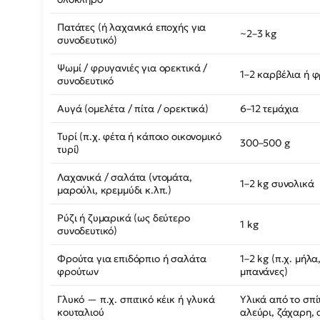
Πατάτες (ή λαχανικά εποχής για
~2–3 kg
συνοδευτικό)
Ψωμί / φρυγανιές για ορεκτικά /
1–2 καρβέλια ή 
συνοδευτικό
Αυγά (ομελέτα / πίτα / ορεκτικά)
6–12 τεμάχια
Τυρί (π.χ. φέτα ή κάποιο οικονομικό
300–500 g
τυρί)
Λαχανικά / σαλάτα (ντομάτα,
1–2 kg συνολικά
μαρούλι, κρεμμύδι κ.λπ.)
Ρύζι ή ζυμαρικά (ως δεύτερο
1 kg
συνοδευτικό)
Φρούτα για επιδόρπιο ή σαλάτα
1–2 kg (π.χ. μήλα
φρούτων
μπανάνες)
Γλυκό — π.χ. σπιτικό κέικ ή γλυκά
Υλικά από το σπίτ
κουταλιού
αλεύρι, ζάχαρη,