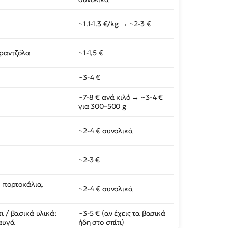
~1.1-1.3 €/kg → ~2-3 €
φραντζόλα
~1-1,5 €
~3-4 €
~7-8 € ανά κιλό → ~3-4 €
για 300–500 g
~2-4 € συνολικά
~2-3 €
, πορτοκάλια,
~2-4 € συνολικά
ι / βασικά υλικά:
~3-5 € (αν έχεις τα βασικά
 αυγά
ήδη στο σπίτι)