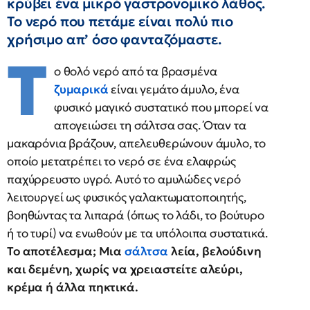
κρύβει ένα μικρό γαστρονομικό λάθος.
Το νερό που πετάμε είναι πολύ πιο
χρήσιμο απ’ όσο φανταζόμαστε.
Τ
ο θολό νερό από τα βρασμένα
ζυμαρικά
είναι γεμάτο άμυλο, ένα
φυσικό μαγικό συστατικό που μπορεί να
απογειώσει τη σάλτσα σας. Όταν τα
μακαρόνια βράζουν, απελευθερώνουν άμυλο, το
οποίο μετατρέπει το νερό σε ένα ελαφρώς
παχύρρευστο υγρό. Αυτό το αμυλώδες νερό
λειτουργεί ως φυσικός γαλακτωματοποιητής,
βοηθώντας τα λιπαρά (όπως το λάδι, το βούτυρο
ή το τυρί) να ενωθούν με τα υπόλοιπα συστατικά.
Το αποτέλεσμα; Μια
σάλτσα
λεία, βελούδινη
και δεμένη, χωρίς να χρειαστείτε αλεύρι,
κρέμα ή άλλα πηκτικά.