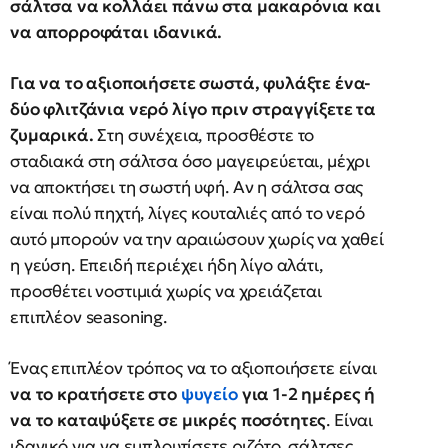
σάλτσα να κολλάει πάνω στα μακαρόνια και
να απορροφάται ιδανικά.
Για να το αξιοποιήσετε σωστά, φυλάξτε ένα-
δύο φλιτζάνια νερό λίγο πριν στραγγίξετε τα
ζυμαρικά.
Στη συνέχεια, προσθέστε το
σταδιακά στη σάλτσα όσο μαγειρεύεται, μέχρι
να αποκτήσει τη σωστή υφή. Αν η σάλτσα σας
είναι πολύ πηχτή, λίγες κουταλιές από το νερό
αυτό μπορούν να την αραιώσουν χωρίς να χαθεί
η γεύση. Επειδή περιέχει ήδη λίγο αλάτι,
προσθέτει νοστιμιά χωρίς να χρειάζεται
επιπλέον seasoning.
Ένας επιπλέον τρόπος να το αξιοποιήσετε είναι
να το κρατήσετε στο
ψυγείο
για 1-2 ημέρες ή
να το καταψύξετε σε μικρές ποσότητες
. Είναι
ιδανικό για να εμπλουτίσετε ριζότο, σάλτσες,