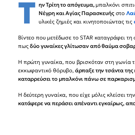
Τ
ην Τρίτη το απόγευμα,
μπαλκόνι σπιτ
Νέγρη και Αγίας Παρασκευής
στο
Λα
υλικές ζημιές και κινητοποιώντας τις
Βίντεο που μετέδωσε το STAR καταγράφει τη 
πως
δύο γυναίκες γλίτωσαν από θαύμα σοβα
Η πρώτη γυναίκα, που βρισκόταν στη γωνία τ
εκκωφαντικό θόρυβο,
άρπαξε την τσάντα της 
καταρρεύσει το μπαλκόνι πάνω σε παρκαρισ
Η δεύτερη γυναίκα, που είχε μόλις κλείσει τη
κατάφερε να περάσει απέναντι εγκαίρως, απ