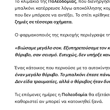
Το κλιμάκιο της
Πολεοδομίας
, που διενήργησ
μπαλκόνι κατέρρευσε λόγω αποκόλλησης κομ
που δεν μπόρεσε να αντέξει. Το σπίτι κρίθηκ
ζημιές σε τέσσερα οχήματα
.
Ο φαρμακοποιός της περιοχής περιέγραψε τη
«Βιώσαμε μεγάλο σοκ. Εξυπηρετούσαμε τον 
θόρυβο, σαν σεισμό. Ευτυχώς, δεν υπήρξε κα
Ένας κάτοικος που περνούσε με το αυτοκίνη
έναν μεγάλο θόρυβο. Το μπαλκόνι έπεσε πάνω
Δεν είδα τραυματίες, αλλά ο θόρυβος ήταν δυ
Τις επόμενες ημέρες η
Πολεοδομία
θα εξετάσε
καθοριστεί αν μπορεί να κατοικηθεί ξανά.