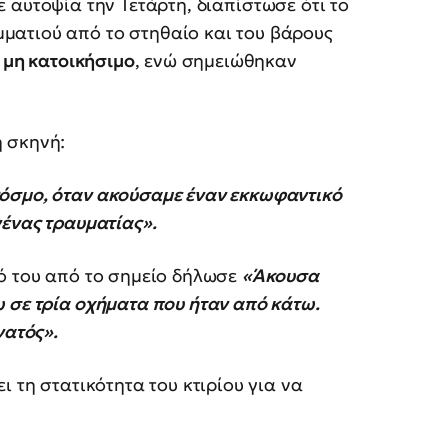
ε αυτοψία την Τετάρτη, διαπίστωσε ότι το
ματιού από το στηθαίο και του βάρους
ε
μη κατοικήσιμο
, ενώ σημειώθηκαν
 σκηνή:
κόσμο, όταν ακούσαμε έναν εκκωφαντικό
νένας τραυματίας».
τό του από το σημείο δήλωσε
«Άκουσα
 σε τρία οχήματα που ήταν από κάτω.
νατός».
ι τη στατικότητα του κτιρίου για να