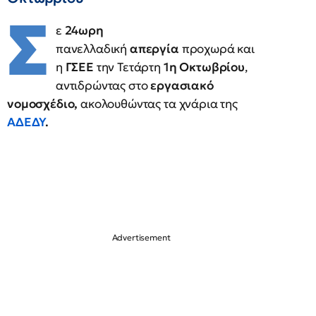
Σ
ε
24ωρη
πανελλαδική
απεργία
προχωρά και
η
ΓΣΕΕ
την Τετάρτη
1η Οκτωβρίου
,
αντιδρώντας στο
εργασιακό
νομοσχέδιο,
ακολουθώντας τα χνάρια της
ΑΔΕΔΥ
.