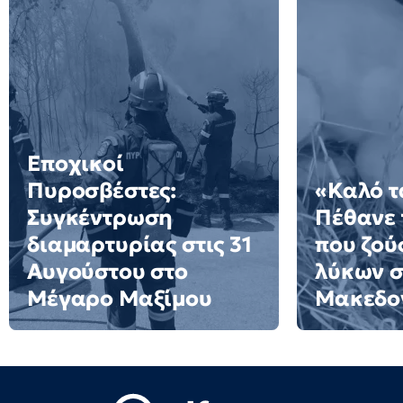
Εποχικοί
Πυροσβέστες:
«Καλό τ
Συγκέντρωση
Πέθανε 
διαμαρτυρίας στις 31
που ζού
Αυγούστου στο
λύκων σ
Μέγαρο Μαξίμου
Μακεδον