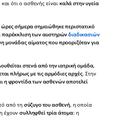
η
και ότι ο ασθενής είναι
καλά στην υγεία
ς ώρες σήμερα σημειώθηκε περιστατικό
ά παρέκκλιση των αυστηρών
διαδικασιών
ση μονάδας αίματος που προοριζόταν για
ουθείται στενά από την ιατρική ομάδα
,
ται πλήρως με τις αρμόδιες αρχές
. Στην
αι η φροντίδα των ασθενών αποτελεί
πτό από τη
σύζυγο του ασθενή
, η οποία
ση έχουν
συλληφθεί τρία άτομα
: η