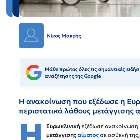
Νίκος Μακρής
Μάθε πρώτος όλες τις σημαντικές ειδήσε
αναζήτησης της Google
Η ανακοίνωση που εξέδωσε η Ευρ
περιστατικό λάθους μετάγγισης α
Η
Ευρωκλινική
εξέδωσε ανακοίνωση σ
μετάγγισης
αίματος
σε ασθενή της