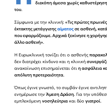
διεκόπη άμεσα χωρίς καθυστέρησ
του
.
Σύμφωνα με την κλινική:
«Τις πρώτες πρωινέ
έκτακτης μετάγγισης
αίματος
σε ασθενή, κατ
που εφαρμόζουμε. Αρχικά ξεκίνησε η χορήγη
άλλο ασθενή»
.
Η Ευρωκλινική τονίζει ότι ο ασθενής
παρακολ
δεν διατρέχει κίνδυνο και η κλινική
συνεργάζε
ανακοίνωση επισημαίνεται ότι
η ασφάλεια κ
απόλυτη προτεραιότητα
.
Όπως έγινε γνωστό, το συμβάν έγινε αντιλη
ενημέρωσε την
Άμεση Δράση
. Για την υπόθε
εμπλεκόμενη
νοσηλεύτρια
και δύο
γιατροί
.