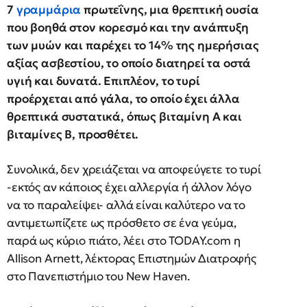
7
γραμμάρια
πρωτεΐνης, μια θρεπτική ουσία
που βοηθά στον κορεσμό και την ανάπτυξη
των μυών και παρέχει το 14% της ημερήσιας
αξίας ασβεστίου, το οποίο διατηρεί τα οστά
υγιή και δυνατά. Επιπλέον, το τυρί
προέρχεται από γάλα, το οποίο έχει άλλα
θρεπτικά συστατικά, όπως βιταμίνη Α και
βιταμίνες Β, προσθέτει.
Συνολικά, δεν χρειάζεται να αποφεύγετε το τυρί
-εκτός αν κάποιος έχει αλλεργία ή άλλον λόγο
να το παραλείψει- αλλά είναι καλύτερο να το
αντιμετωπίζετε ως πρόσθετο σε ένα γεύμα,
παρά ως κύριο πιάτο, λέει στο TODAY.com η
Allison Arnett, λέκτορας Επιστημών Διατροφής
στο Πανεπιστήμιο του New Haven.