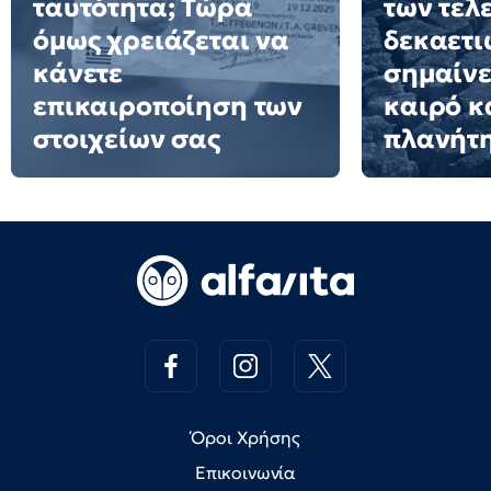
ταυτότητα; Τώρα
των τελ
όμως χρειάζεται να
δεκαετιώ
κάνετε
σημαίνε
επικαιροποίηση των
καιρό κ
στοιχείων σας
πλανήτ
Όροι Χρήσης
Επικοινωνία