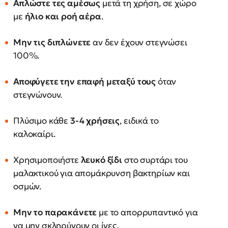
Απλώστε τες αμέσως
μετά τη χρήση, σε χώρο
με
ήλιο και ροή αέρα
.
Μην τις διπλώνετε
αν δεν έχουν στεγνώσει
100%.
Αποφύγετε την επαφή μεταξύ τους
όταν
στεγνώνουν.
Πλύσιμο κάθε
3-4 χρήσεις
, ειδικά το
καλοκαίρι.
Χρησιμοποιήστε
λευκό ξίδι
στο συρτάρι του
μαλακτικού για απομάκρυνση βακτηρίων και
οσμών.
Μην το παρακάνετε
με το απορρυπαντικό για
να μην σκληρύνουν οι ίνες.