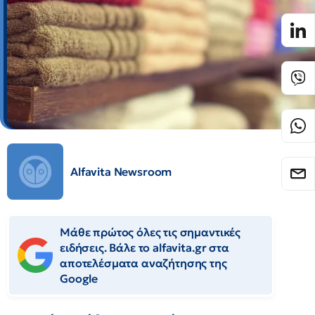
Alfavita Newsroom
Μάθε πρώτος όλες τις σημαντικές
ειδήσεις. Βάλε το alfavita.gr στα
αποτελέσματα αναζήτησης της
Google