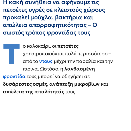
Η κακή συνήθεια να αφήνουμε τις
πετσέτες υγρές σε κλειστούς χώρους
προκαλεί μούχλα, βακτήρια και
απώλεια απορροφητικότητας – Ο
σωστός τρόπος φροντίδας τους
Τ
ο καλοκαίρι, οι
πετσέτες
χρησιμοποιούνται πολύ περισσότερο –
από το
ντους
μέχρι την παραλία και την
πισίνα. Ωστόσο, η
λανθασμένη
φροντίδα
τους μπορεί να οδηγήσει σε
δυσάρεστες οσμές
,
ανάπτυξη μικροβίων
και
απώλεια της απαλότητάς
τους.