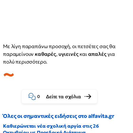
Με λίγη παραπάνω προσοχή, οι πετσέτες σας θα
παραμείνουν
καθαρές
,
υγιεινές
και
απαλές
για
πολύ περισσότερο.
Δείτε τα σχόλια
0
Όλες οι σημαντικές ειδήσεις στο alfavita.gr
Καθιερώνεται νέα σχολική αργία στις 26
Οκτωβρίου με Προεδρικό Διάταγμα