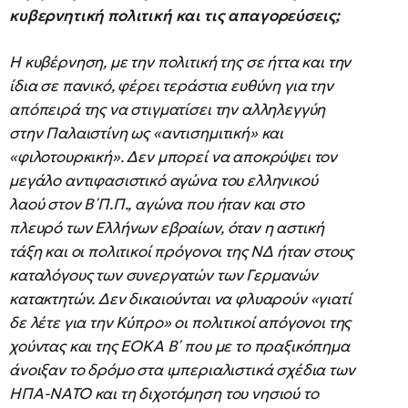
κυβερνητική πολιτική και τις απαγορεύσεις;
Η κυβέρνηση, με την πολιτική της σε ήττα και την
ίδια σε πανικό, φέρει τεράστια ευθύνη για την
απόπειρά της να στιγματίσει την αλληλεγγύη
στην Παλαιστίνη ως «αντισημιτική» και
«φιλοτουρκική». Δεν μπορεί να αποκρύψει τον
μεγάλο αντιφασιστικό αγώνα του ελληνικού
λαού στον Β΄Π.Π., αγώνα που ήταν και στο
πλευρό των Ελλήνων εβραίων, όταν η αστική
τάξη και οι πολιτικοί πρόγονοι της ΝΔ ήταν στους
καταλόγους των συνεργατών των Γερμανών
κατακτητών. Δεν δικαιούνται να φλυαρούν «γιατί
δε λέτε για την Κύπρο» οι πολιτικοί απόγονοι της
χούντας και της ΕΟΚΑ Β΄ που με το πραξικόπημα
άνοιξαν το δρόμο στα ιμπεριαλιστικά σχέδια των
ΗΠΑ-ΝΑΤΟ και τη διχοτόμηση του νησιού το