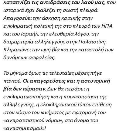
καταπνίξει τις αντιδράσεις του λαού μας
, που
ιστορικά έχει διαλέξει τη σωστή πλευρά.
Απαγορεύει την άσκηση κριτικής στην
εγκληματική πολιτική της στο πλευρό των ΗΠΑ
και του Ισραήλ, την ελευθερία λόγου, την
διαμαρτυρία αλληλεγγύης στην Παλαιστίνη.
Κλιμακώνει την ωμή βία και την καταστολή των
δυνάμεων ασφαλείας.
Το μήνυμα όμως τις τελευταίες μέρες πήγε
παντού.
Οι απαγορεύσεις και η αστυνομική
βία δεν πέρασαν
. Δεν θα περάσει η
εγκληματικοποίηση και η ποινικοποίηση της
αλληλεγγύης, η ολοκληρωτικού τύπου επίθεση
στον κόσμο του κινήματος με εφαρμογή του
«αντιρατσιστικού νόμου», στο όνομα του
«αντισημιτισμού»!