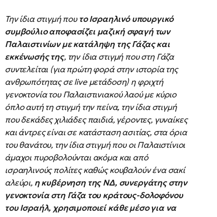
Την ίδια στιγμή που
το Ισραηλινό υπουργικό
συμβούλιο αποφασίζει μαζική σφαγή των
Παλαιστινίων με κατάληψη της Γάζας και
εκκένωσής της
, την ίδια στιγμή που στη Γάζα
συντελείται (για πρώτη φορά στην ιστορία της
ανθρωπότητας σε live μετάδοση) η φριχτή
γενοκτονία του Παλαιστινιακού λαού με κύριο
όπλο αυτή τη στιγμή την πείνα, την ίδια στιγμή
που δεκάδες χιλιάδες παιδιά, γέροντες, γυναίκες
και άντρες είναι σε κατάσταση ασιτίας, στα όρια
του θανάτου, την ίδια στιγμή που οι Παλαιστίνιοι
άμαχοι πυροβολούνται ακόμα και από
ισραηλινούς πολίτες καθώς κουβαλούν ένα σακί
αλεύρι,
η κυβέρνηση της ΝΔ, συνεργάτης στην
γενοκτονία στη Γάζα του κράτους-δολοφόνου
του Ισραήλ, χρησιμοποιεί κάθε μέσο για να