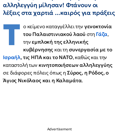
αλληλεγγύη μίλησαν! Φτάνουν οι
λέξεις στα χαρτιά ...καιρός για πράξεις
Τ
ο κείμενο καταγγέλλει την
γενοκτονία
του Παλαιστινιακού λαού
στη
Γάζα
,
την
εμπλοκή της ελληνικής
κυβέρνησης
και τη
συνεργασία με το
Ισραήλ
, τις ΗΠΑ και το ΝΑΤΟ
, καθώς και την
καταστολή των
κινητοποιήσεων αλληλεγγύης
σε διάφορες πόλεις όπως η
Σύρος, η Ρόδος, ο
Άγιος Νικόλαος και η Καλαμάτα
.