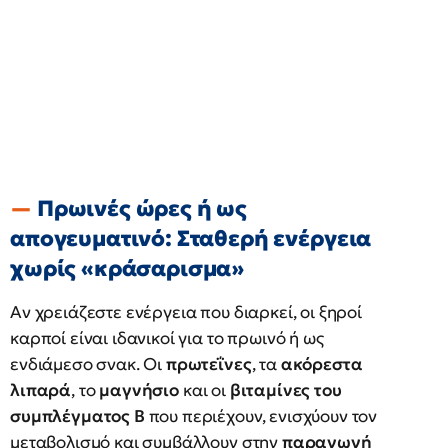
Πρωινές ώρες ή ως
απογευματινό: Σταθερή ενέργεια
χωρίς «κράσαρισμα»
Αν χρειάζεστε ενέργεια που διαρκεί, οι ξηροί
καρποί είναι ιδανικοί για το πρωινό ή ως
ενδιάμεσο σνακ. Οι
πρωτεΐνες
, τα
ακόρεστα
λιπαρά
, το
μαγνήσιο
και οι
βιταμίνες του
συμπλέγματος Β
που περιέχουν, ενισχύουν τον
μεταβολισμό και συμβάλλουν στην
παραγωγή