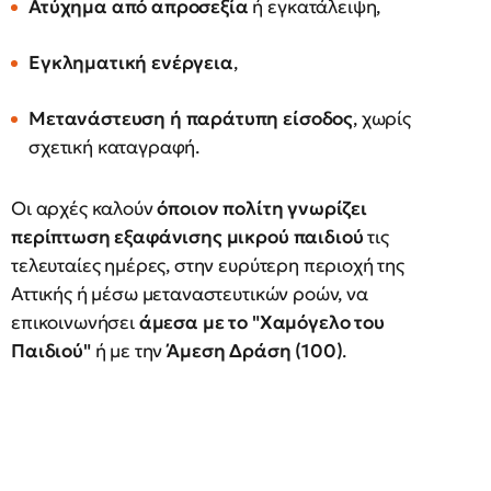
Ατύχημα από απροσεξία
ή εγκατάλειψη,
Εγκληματική ενέργεια
,
Μετανάστευση ή παράτυπη είσοδος
, χωρίς
σχετική καταγραφή.
Οι αρχές καλούν
όποιον πολίτη γνωρίζει
περίπτωση εξαφάνισης μικρού παιδιού
τις
τελευταίες ημέρες, στην ευρύτερη περιοχή της
Αττικής ή μέσω μεταναστευτικών ροών, να
επικοινωνήσει
άμεσα με το "Χαμόγελο του
Παιδιού"
ή με την
Άμεση Δράση (100)
.