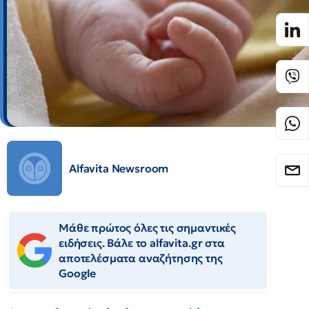
Alfavita Newsroom
Μάθε πρώτος όλες τις σημαντικές
ειδήσεις. Βάλε το alfavita.gr στα
αποτελέσματα αναζήτησης της
Google