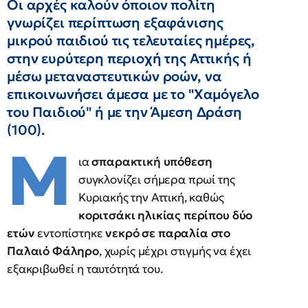
Οι αρχές καλούν όποιον πολίτη
γνωρίζει περίπτωση εξαφάνισης
μικρού παιδιού τις τελευταίες ημέρες,
στην ευρύτερη περιοχή της Αττικής ή
μέσω μεταναστευτικών ροών, να
επικοινωνήσει άμεσα με το "Χαμόγελο
του Παιδιού" ή με την Άμεση Δράση
(100).
Μ
ια
σπαρακτική υπόθεση
συγκλονίζει σήμερα πρωί της
Κυριακής την Αττική, καθώς
κοριτσάκι ηλικίας περίπου δύο
ετών
εντοπίστηκε
νεκρό σε παραλία στο
Παλαιό Φάληρο
, χωρίς μέχρι στιγμής να έχει
εξακριβωθεί η ταυτότητά του.