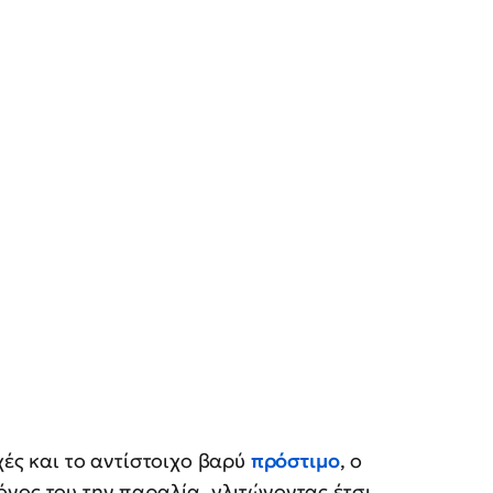
χές και το αντίστοιχο βαρύ
πρόστιμο
, ο
νος του την παραλία, γλιτώνοντας έτσι