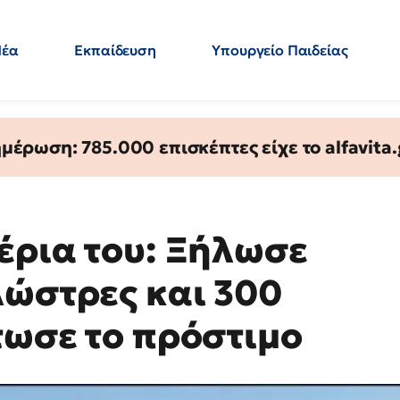
Νέα
Εκπαίδευση
Υπουργείο Παιδείας
 Εκπαιδευτικών
Μεταπτυχιακά
Πολιτική
Κόσμος
- Απαντήσεις
έρωση: 785.000 επισκέπτες είχε το alfavita.
έρια του: Ξήλωσε
λώστρες και 300
τωσε το πρόστιμο