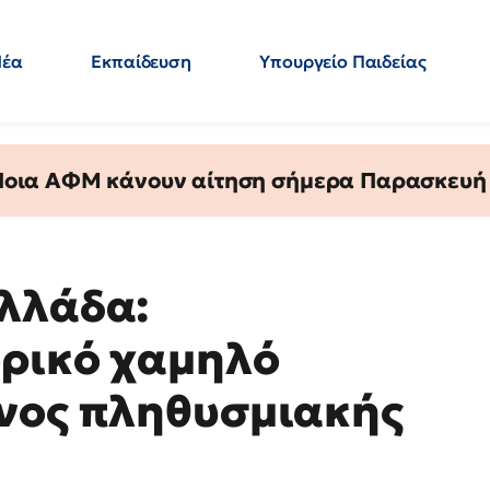
Νέα
Εκπαίδευση
Υπουργείο Παιδείας
 Εκπαιδευτικών
Μεταπτυχιακά
Πολιτική
Κόσμος
- Απαντήσεις
 Ποια ΑΦΜ κάνουν αίτηση σήμερα Παρασκευή - 
Ελλάδα:
ορικό χαμηλό
υνος πληθυσμιακής