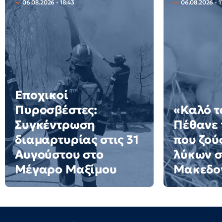
06.08.2026 - 18:43
06.08.2026 - 1
Εποχικοί
Πυροσβέστες:
«Καλό τ
Συγκέντρωση
Πέθανε 
διαμαρτυρίας στις 31
που ζού
Αυγούστου στο
λύκων σ
Μέγαρο Μαξίμου
Μακεδον