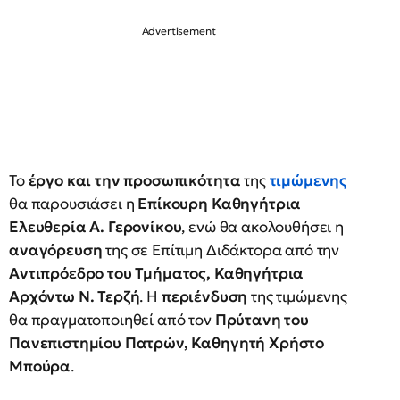
Το
έργο και την προσωπικότητα
της
τιμώμενης
θα παρουσιάσει η
Επίκουρη Καθηγήτρια
Ελευθερία Α. Γερονίκου
, ενώ θα ακολουθήσει η
αναγόρευση
της σε Επίτιμη Διδάκτορα από την
Αντιπρόεδρο του Τμήματος, Καθηγήτρια
Αρχόντω Ν. Τερζή
. Η
περιένδυση
της τιμώμενης
θα πραγματοποιηθεί από τον
Πρύτανη του
Πανεπιστημίου Πατρών, Καθηγητή Χρήστο
Μπούρα
.