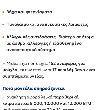
Βήχα και φτερνίσματα
Πονόλαιμο
και
αναπνευστικές λοιμώξεις
Αλλεργικές αντιδράσεις
, ιδιαίτερα σε άτομα
με
άσθμα
,
αλλεργίες
ή
εξασθενημένο
ανοσοποιητικό σύστημα
Η Midea έχει ήδη δεχτεί
152 αναφορές για
μούχλα
, εκ των οποίων οι
17 περιλάμβαναν και
συμπτώματα υγείας
.
Ποια μοντέλα επηρεάζονται
Η ανάκληση αφορά λευκά
παραθυρικά
κλιματιστικά 8.000, 10.000 και 12.000 BTU
με διαστάσεις περίπου
22 x 14 ίντσες
.