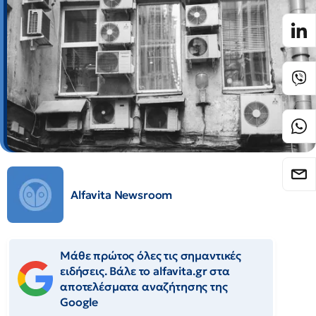
Alfavita Newsroom
Μάθε πρώτος όλες τις σημαντικές
ειδήσεις. Βάλε το alfavita.gr στα
αποτελέσματα αναζήτησης της
Google