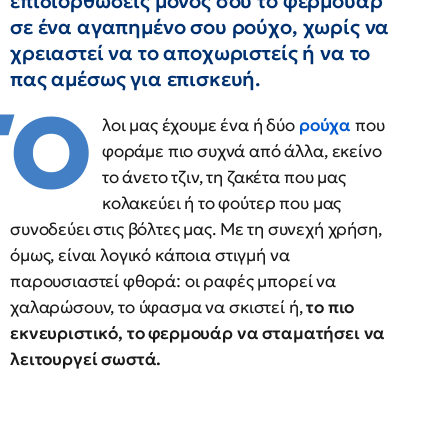
επιδιορθώσεις μόνος σου το φερμουάρ
σε ένα αγαπημένο σου ρούχο, χωρίς να
χρειαστεί να το αποχωριστείς ή να το
πας αμέσως για επισκευή.
Ό
λοι μας έχουμε ένα ή δύο
ρούχα
που
φοράμε πιο συχνά από άλλα, εκείνο
το άνετο τζιν, τη ζακέτα που μας
κολακεύει ή το φούτερ που μας
συνοδεύει στις βόλτες μας. Με τη συνεχή χρήση,
όμως, είναι λογικό κάποια στιγμή να
παρουσιαστεί φθορά: οι ραφές μπορεί να
χαλαρώσουν, το ύφασμα να σκιστεί ή,
το πιο
εκνευριστικό, το φερμουάρ να σταματήσει να
λειτουργεί σωστά.