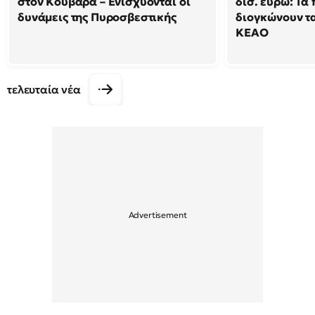
στον Κουβαρά – Ενισχύονται οι
δισ. ευρώ: Τα
δυνάμεις της Πυροσβεστικής
διογκώνουν τα
ΚΕΑΟ
τελευταία νέα