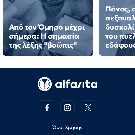
Πόνος, 
σεξουαλ
Από τον Όμηρο μέχρι
δυσκολί
σήμερα: Η σημασία
του πυε
της λέξης "βοῶπις"
εδάφου
Όροι Χρήσης