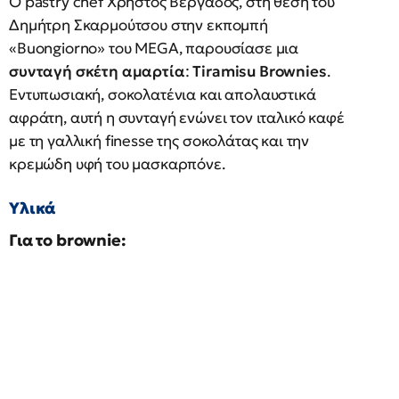
Ο pastry chef Χρήστος Βέργαδος, στη θέση του
Δημήτρη Σκαρμούτσου στην εκπομπή
«Buongiorno» του MEGA, παρουσίασε μια
συνταγή σκέτη αμαρτία
:
Tiramisu Brownies
.
Εντυπωσιακή, σοκολατένια και απολαυστικά
αφράτη, αυτή η συνταγή ενώνει τον ιταλικό καφέ
με τη γαλλική finesse της σοκολάτας και την
κρεμώδη υφή του μασκαρπόνε.
Υλικά
Για το brownie: