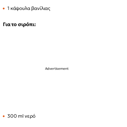
1 κάψουλα βανίλιας
Για το σιρόπι:
300 ml νερό