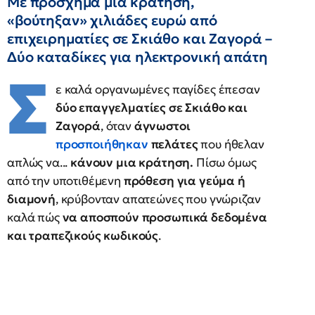
Με πρόσχημα μια κράτηση,
«βούτηξαν» χιλιάδες ευρώ από
επιχειρηματίες σε Σκιάθο και Ζαγορά –
Δύο καταδίκες για ηλεκτρονική απάτη
Σ
ε καλά οργανωμένες παγίδες έπεσαν
δύο επαγγελματίες σε Σκιάθο και
Ζαγορά
, όταν
άγνωστοι
προσποιήθηκαν
πελάτες
που ήθελαν
απλώς να...
κάνουν μια κράτηση.
Πίσω όμως
από την υποτιθέμενη
πρόθεση για γεύμα ή
διαμονή
, κρύβονταν απατεώνες που γνώριζαν
καλά πώς
να αποσπούν προσωπικά δεδομένα
και τραπεζικούς κωδικούς
.