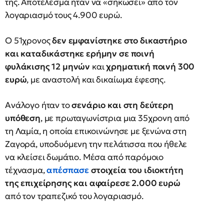
της. Αποτέλεσμα ήταν να «σηκώσει» από τον
λογαριασμό τους 4.900 ευρώ.
Ο 51χρονος
δεν εμφανίστηκε στο δικαστήριο
και καταδικάστηκε ερήμην
σε ποινή
φυλάκισης 12 μηνών
και
χρηματική ποινή 300
ευρώ
, με αναστολή και δικαίωμα έφεσης.
Ανάλογο ήταν το
σενάριο και στη δεύτερη
υπόθεση
, με πρωταγωνίστρια μια 35χρονη από
τη Λαμία, η οποία επικοινώνησε με ξενώνα στη
Ζαγορά, υποδυόμενη την πελάτισσα που ήθελε
να κλείσει δωμάτιο. Μέσα από παρόμοιο
τέχνασμα,
απέσπασε
στοιχεία του ιδιοκτήτη
της επιχείρησης και αφαίρεσε 2.000 ευρώ
από τον τραπεζικό του λογαριασμό.