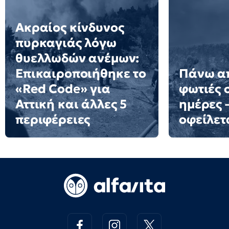
Ακραίος κίνδυνος
πυρκαγιάς λόγω
θυελλωδών ανέμων:
Επικαιροποιήθηκε το
Πάνω α
«Red Code» για
φωτιές 
Αττική και άλλες 5
ημέρες 
περιφέρειες
οφείλετ