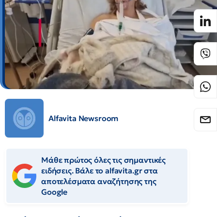
Alfavita Newsroom
Μάθε πρώτος όλες τις σημαντικές
ειδήσεις. Βάλε το alfavita.gr στα
αποτελέσματα αναζήτησης της
Google