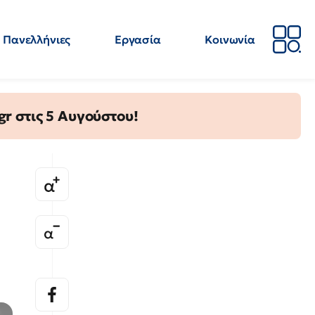
Πανελλήνιες
Εργασία
Κοινωνία
Απόψεις
Επιστήμη
Επιμόρφωση
ΕΛΜΕ
gr στις 5 Αυγούστου!